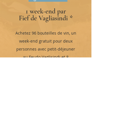
1 week-end par
Fief de Vagliasindi
*
Achetez 96 bouteilles de vin, un
week-end gratuit pour deux
personnes avec petit-déjeuner
au Feudo Vaglisindi et 8
bouteilles de votre commande
seront gratuites. Ajoutez le code
de réduction "WEEK-END".
Découvrez le Fief
* Les cadeaux concernent uniquement l'achat de bouteilles de
vin, cette promotion ne s'applique pas à d'autres types de
produits comme l'huile. Pour obtenir la ou les bouteilles