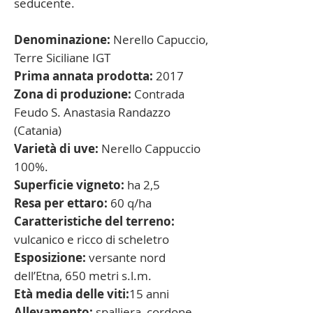
seducente.
Denominazione
:
Nerello Capuccio,
Terre Siciliane IGT
Prima annata prodotta
:
2017
Zona di produzione
:
Contrada
Feudo S. Anastasia
Randazzo
(Catania)
Varietà di uve
:
Nerello Cappuccio
100%.
Superficie vigneto
:
ha 2,5
Resa per ettaro
:
60 q/ha
Caratteristiche del terreno
:
vulcanico e ricco di scheletro
Esposizione
:
versante nord
dell’Etna, 650 metri s.l.m.
Età media delle viti
:
15 anni
Allevamento
:
spalliera, cordone